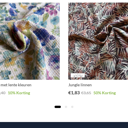
 met lente kleuren
Jungle linnen
€
1,83
,40
10
% Korting
€
3,65
50
% Korting