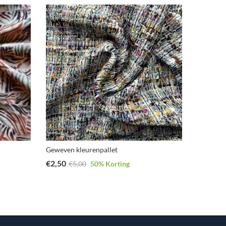
Geweven kleurenpallet
Bloemen
€
2,50
€
1,95
€
5,00
50
% Korting
€