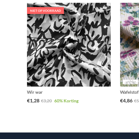
NIET OP VOORRAAD
Wir war
Wafelstof
€
1,28
€
4,86
€
3,20
60
% Korting
€
5