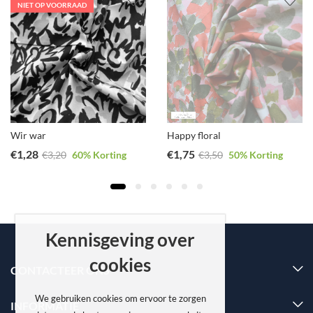
NIET OP VOORRAAD
Wir war
Happy floral
€
1,28
€
1,75
€
3,20
60
% Korting
€
3,50
50
% Korting
Kennisgeving over
cookies
CONTACTEER ONS
We gebruiken cookies om ervoor te zorgen
INFORMATIE