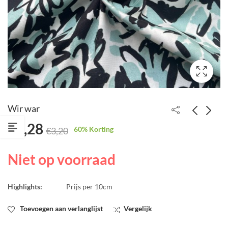
Wir war
€
1,28
60
% Korting
€
3,20
Stretch katoen
Call me perfect
coupon 1,9m
€
1,52
€
3,80
Niet op voorraad
€
76,00
€
95,00
Highlights:
Prijs per 10cm
Toevoegen aan verlanglijst
Vergelijk