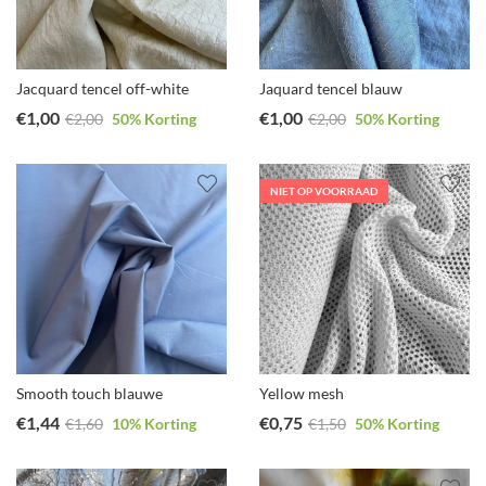
Jacquard tencel off-white
Jaquard tencel blauw
€
1,00
€
1,00
€
2,00
50
% Korting
€
2,00
50
% Korting
NIET OP VOORRAAD
Smooth touch blauwe
Yellow mesh
€
1,44
€
0,75
€
1,60
10
% Korting
€
1,50
50
% Korting