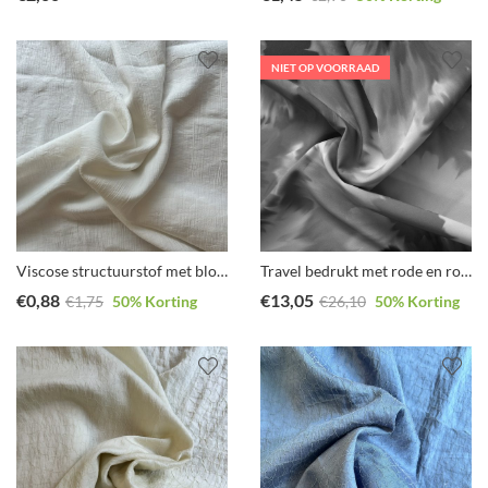
NIET OP VOORRAAD
Viscose structuurstof met bloem
Travel bedrukt met rode en roze details coupon 0.9m
€
0,88
€
13,05
€
1,75
50
% Korting
€
26,10
50
% Korting