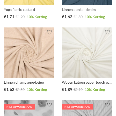
Yoga fabric custard
Linnen donker denim
€
1,71
€
1,62
€
1,90
10
% Korting
€
1,80
10
% Korting
Linnen champagne-beige
Woven katoen paper touch ecru
€
1,62
€
1,89
€
1,80
10
% Korting
€
2,10
10
% Korting
NIET OP VOORRAAD
NIET OP VOORRAAD