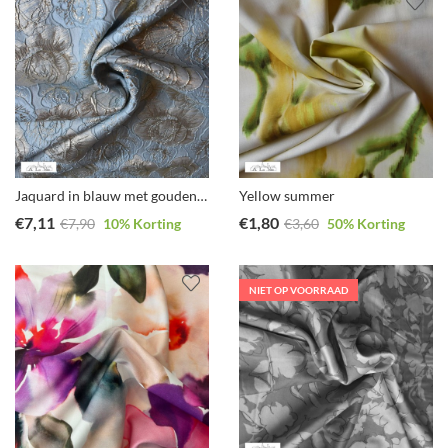
Jaquard in blauw met gouden details
Yellow summer
€
7,11
€
1,80
€
7,90
10
% Korting
€
3,60
50
% Korting
NIET OP VOORRAAD