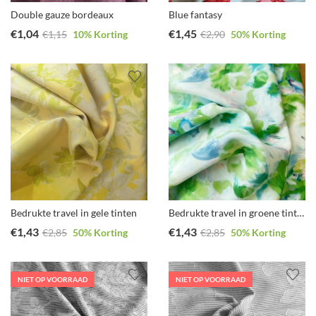
Double gauze bordeaux
Blue fantasy
€
1,04
€
1,45
€
1,15
10
% Korting
€
2,90
50
% Korting
Bedrukte travel in gele tinten
Bedrukte travel in groene tinten
€
1,43
€
1,43
€
2,85
50
% Korting
€
2,85
50
% Korting
NIET OP VOORRAAD
NIET OP VOORRAAD