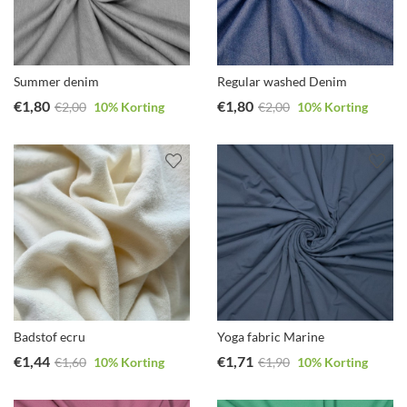
Summer denim
Regular washed Denim
€
1,80
€
1,80
€
2,00
10
% Korting
€
2,00
10
% Korting
Badstof ecru
Yoga fabric Marine
€
1,44
€
1,71
€
1,60
10
% Korting
€
1,90
10
% Korting