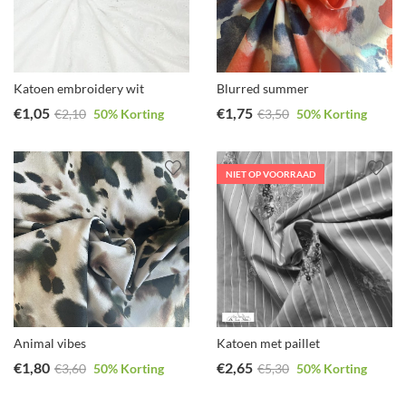
Katoen embroidery wit
Blurred summer
€
1,05
€
1,75
€
2,10
50
% Korting
€
3,50
50
% Korting
NIET OP VOORRAAD
Animal vibes
Katoen met paillet
€
1,80
€
2,65
€
3,60
50
% Korting
€
5,30
50
% Korting