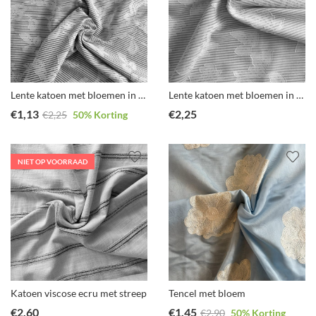
Lente katoen met bloemen in donker blauw
Lente katoen met bloemen in licht blauw
€
1,13
€
2,25
€
2,25
50
% Korting
NIET OP VOORRAAD
Katoen viscose ecru met streep
Tencel met bloem
€
2,60
€
1,45
€
2,90
50
% Korting