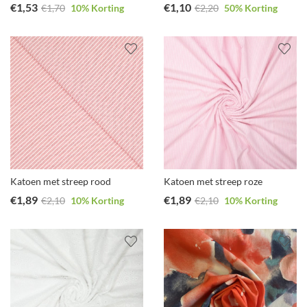
€
1,53
€
1,10
€
1,70
10
% Korting
€
2,20
50
% Korting
Katoen met streep rood
Katoen met streep roze
€
1,89
€
1,89
€
2,10
10
% Korting
€
2,10
10
% Korting