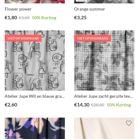
Flower power
Orange summer
€
1,80
€
3,25
€
3,60
50
% Korting
NIET OP VOORRAAD
NIET OP VOORRAAD
Atelier Jupe Wit en blauw grafische textuur-viscose
Atelier Jupe zacht geruite textuur-viscose coupon 1.1m
€
2,60
€
14,30
€
28,60
50
% Korting