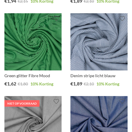
€
1,94
€
1,89
€
2,15
10
% Korting
€
2,10
10
% Korting
Green glitter Fibre Mood
Denim stripe licht blauw
€
1,62
€
1,89
€
1,80
10
% Korting
€
2,10
10
% Korting
NIET OP VOORRAAD