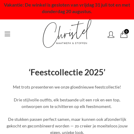
Vakantie: De winkel is gesloten van vrijdag 31 juli tot en met
donderdag 20 augustus.
0
‘Feestcollectie 2025’
Met trots presenteren we onze gloednieuwe feestcollectie!
Drie stijlvolle outfits, elk bestaande uit een rok en een top,
ontworpen om te schitteren op elk feestmoment.
De stukken passen perfect samen, maar kunnen ook afzonderlijk
gekocht en gecombineerd worden — zo creëer je moeiteloos jouw
eigen, unieke look.