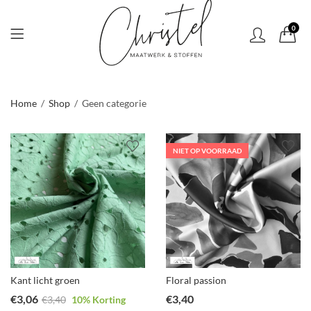
0
Home
Shop
Geen categorie
NIET OP VOORRAAD
Kant licht groen
Floral passion
€
3,06
€
3,40
€
3,40
10
% Korting