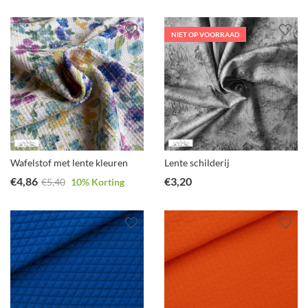
NIET OP VOORRAAD
Wafelstof met lente kleuren
Lente schilderij
€
4,86
€
3,20
€
5,40
10
% Korting