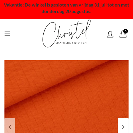
Vakantie: De winkel is gesloten van vrijdag 31 juli tot en met
donderdag 20 augustus.
0