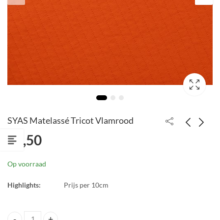
SYAS Matelassé Tricot Vlamrood
€
2,50
SYAS Boordstof zwaar
SYAS Matelassé Pique
turfmosgroen
Tricot Surf the web
Op voorraad
blauw
€
2,50
€
3,15
Highlights:
Prijs per 10cm