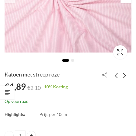
Katoen met streep roze
€
1,89
10
% Korting
€
2,10
Katoen embroidery wit
Katoen met streep
rood
€
1,05
Op voorraad
€
2,10
€
1,89
€
2,10
Highlights:
Prijs per 10cm