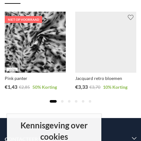
NIET OP VOORRAAD
Pink panter
Jacquard retro bloemen
€
1,43
€
3,33
€
2,85
50
% Korting
€
3,70
10
% Korting
Kennisgeving over
cookies
CONTACTEER ONS