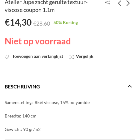
Atelier Jupe zacht geruite textuur-
viscose coupon 1.1m
€
14,30
Atelier Jupe
Atelier Jupe Wit en
50
% Korting
€
28,60
donkerblauwe viscose
blauw grafische
met wazige bloemen
textuur-viscose
€
1,30
€
2,60
€
2,60
Niet op voorraad
Toevoegen aan verlanglijst
Vergelijk
BESCHRIJVING
Samenstelling: 85% viscose, 15% polyamide
Breedte: 140 cm
Gewicht: 90 gr/m2