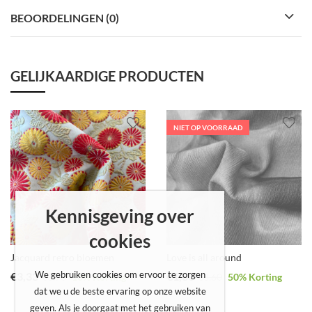
BEOORDELINGEN (0)
GELIJKAARDIGE PRODUCTEN
NIET OP VOORRAAD
Kennisgeving over
cookies
Jacquard retro bloemen
Love is all around
We gebruiken cookies om ervoor te zorgen
€
3,33
€
1,80
€
3,70
10
% Korting
€
3,60
50
% Korting
dat we u de beste ervaring op onze website
geven. Als je doorgaat met het gebruiken van