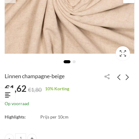
Linnen champagne-beige
€
1,62
10
% Korting
€
1,80
Woven katoen paper
Linnen donker denim
touch ecru
€
1,62
Op voorraad
€
1,80
€
1,89
€
2,10
Highlights:
Prijs per 10cm