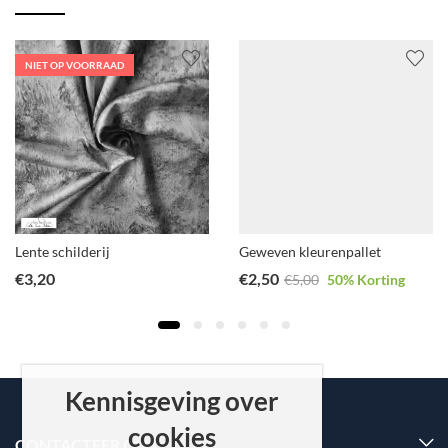
NIET OP VOORRAAD
Lente schilderij
Geweven kleurenpallet
€
3,20
€
2,50
€
5,00
50
% Korting
Kennisgeving over
cookies
CONTACTEER ONS