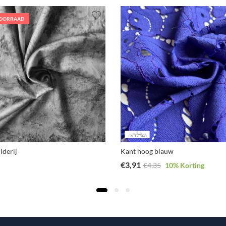
VOORRAAD
lderij
Kant hoog blauw
€
3,91
€
4,35
10
% Korting