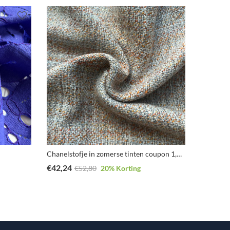
Chanelstofje in zomerse tinten coupon 1,1m
Pink pas
€
42,24
€
1,60
€
52,80
20
% Korting
€