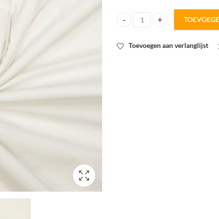
TOEVOEG
Woven katoen paper touch ecru q
Toevoegen aan verlanglijst