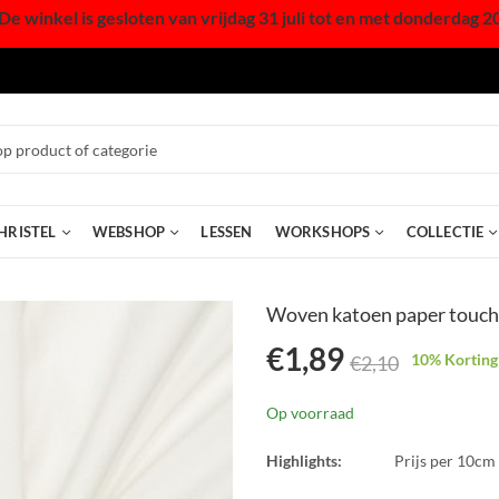
De winkel is gesloten van vrijdag 31 juli tot en met donderdag 2
HRISTEL
WEBSHOP
LESSEN
WORKSHOPS
COLLECTIE
Woven katoen paper touch
€
1,89
10
% Korting
€
2,10
Op voorraad
Highlights:
Prijs per 10cm