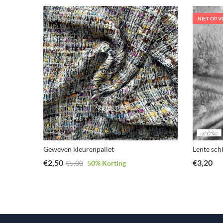
NIET OP 
Geweven kleurenpallet
Lente schi
€
2,50
€
3,20
€
5,00
50
% Korting