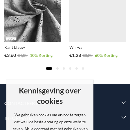
Kant blauw
Wir war
€
3,60
€
1,28
€
4,00
10
% Korting
€
3,20
60
% Korting
Kennisgeving over
cookies
CONTACTEER ONS
We gebruiken cookies om ervoor te zorgen
INFORMATIE
dat we u de beste ervaring op onze website
geven. Als je doorgaat met het gebruiken van