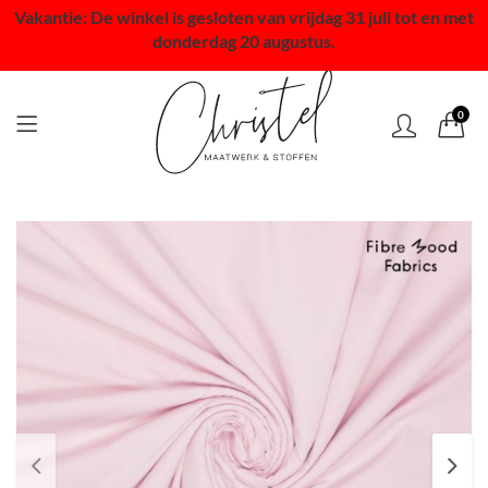
Vakantie: De winkel is gesloten van vrijdag 31 juli tot en met
donderdag 20 augustus.
0