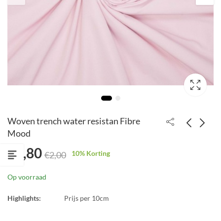
Woven trench water resistan Fibre
Mood
€
1,80
Green glitter Fibre
Denim stripe donker
10
% Korting
€
2,00
Mood
blauw
€
1,62
€
1,89
€
1,80
€
2,10
Op voorraad
Highlights:
Prijs per 10cm