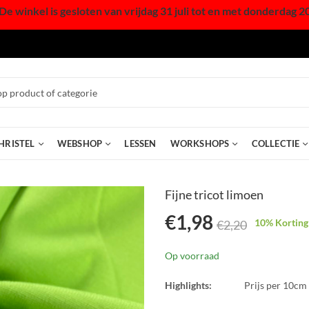
De winkel is gesloten van vrijdag 31 juli tot en met donderdag 2
HRISTEL
WEBSHOP
LESSEN
WORKSHOPS
COLLECTIE
Fijne tricot limoen
€
1,98
10
% Korting
€
2,20
Op voorraad
Highlights:
Prijs per 10cm