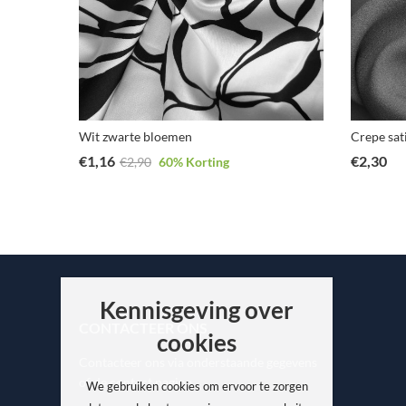
Wit zwarte bloemen
Crepe sat
€
1,16
€
2,30
€
2,90
60
% Korting
Kennisgeving over
CONTACTEER ONS
cookies
Contacteer ons via onderstaande gegevens
of de contact pagina.
We gebruiken cookies om ervoor te zorgen