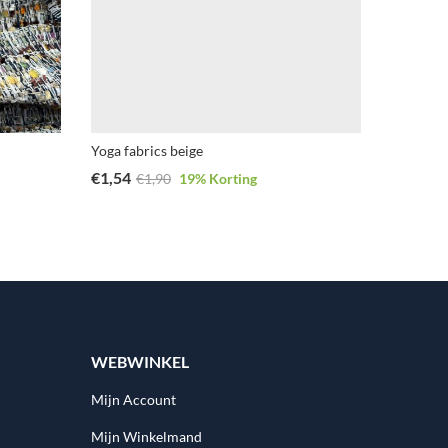
Yoga fabrics beige
€
1,54
€
10,50
€
1,90
19
% Korting
WEBWINKEL
Mijn Account
Mijn Winkelmand