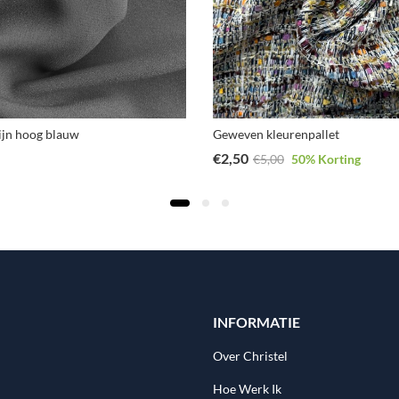
ijn hoog blauw
Geweven kleurenpallet
€
2,50
€
5,00
50
% Korting
INFORMATIE
Over Christel
Hoe Werk Ik