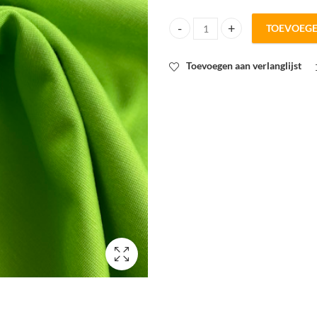
TOEVOEG
Fijne tricot limoen quantity
Toevoegen aan verlanglijst