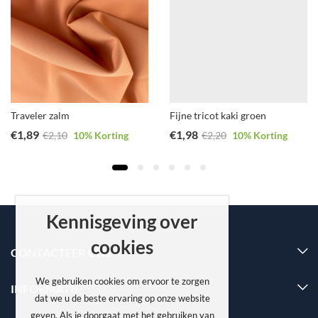
Traveler zalm
Fijne tricot kaki groen
€
1,89
€
1,98
€
2,10
10
% Korting
€
2,20
10
% Korting
Kennisgeving over
cookies
CONTACTEER ONS
We gebruiken cookies om ervoor te zorgen
INFORMATIE
dat we u de beste ervaring op onze website
geven. Als je doorgaat met het gebruiken van