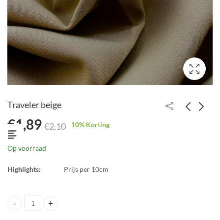
Traveler beige
€
1,89
10
% Korting
€
2,10
Traveler blauw
Traveler koraal
€
1,89
€
1,89
Op voorraad
€
2,10
€
2,10
Highlights:
Prijs per 10cm
Traveler beige quantity