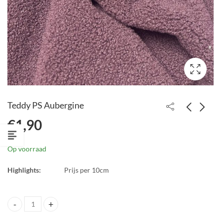
Teddy PS Aubergine
€
1,90
Teddy PS beige
Teddy PS off-white
€
1,90
€
1,90
Op voorraad
Highlights:
Prijs per 10cm
Teddy PS Aubergine quantity