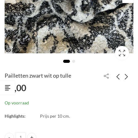
Pailletten zwart wit op tulle
€
6,00
Pailletten op tulle
Kant licht groen
€
2,45
€
3,06
Op voorraad
€
4,90
€
3,40
Highlights:
Prijs per 10 cm.