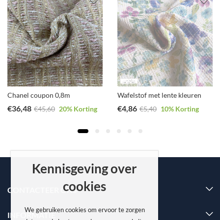
Chanel coupon 0,8m
Wafelstof met lente kleuren
€
36,48
€
4,86
€
45,60
20
% Korting
€
5,40
10
% Korting
Kennisgeving over
cookies
CONTACTEER ONS
We gebruiken cookies om ervoor te zorgen
INFORMATIE