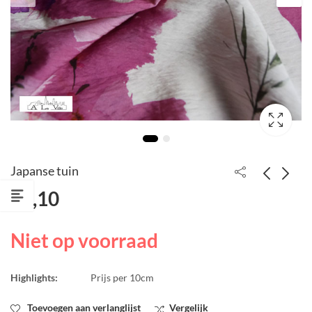
Japanse tuin
€
3,10
Maryléne Madou
Katoen met paillet
tulpen oranje
€
2,65
€
5,30
Niet op voorraad
€
3,10
Highlights:
Prijs per 10cm
Toevoegen aan verlanglijst
Vergelijk