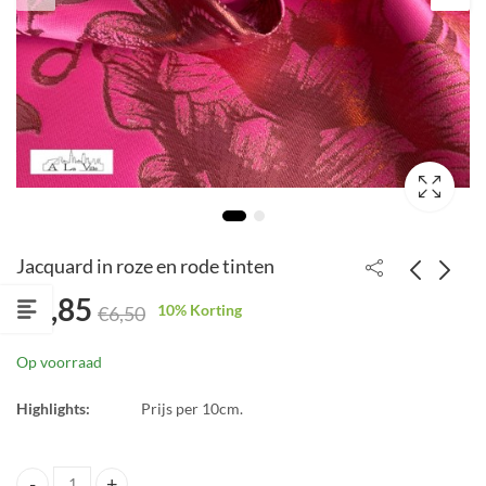
Jacquard in roze en rode tinten
€
5,85
10
% Korting
€
6,50
Emily trousers Atelier
Kant op tulle
Jupe
€
6,75
Op voorraad
€
7,50
€
16,80
Highlights:
Prijs per 10cm.