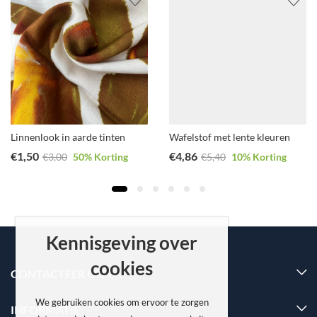
Linnenlook in aarde tinten
Wafelstof met lente kleuren
€
1,50
€
4,86
€
3,00
50
% Korting
€
5,40
10
% Korting
Kennisgeving over
cookies
CONTACTEER ONS
We gebruiken cookies om ervoor te zorgen
INFORMATIE