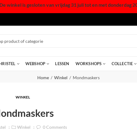
De winkel is gesloten van vrijdag 31 juli tot en met donderdag 2
HRISTEL
WEBSHOP
LESSEN
WORKSHOPS
COLLECTIE
Home
Winkel
Mondmaskers
WINKEL
ondmaskers
stel
Winkel
0
Comments