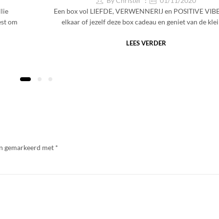
By
Christel
01/11/2020
lie
Een box vol LIEFDE, VERWENNERIJ en POSITIVE VIBE
est om
elkaar of jezelf deze box cadeau en geniet van de kle
LEES VERDER
ijn gemarkeerd met
*