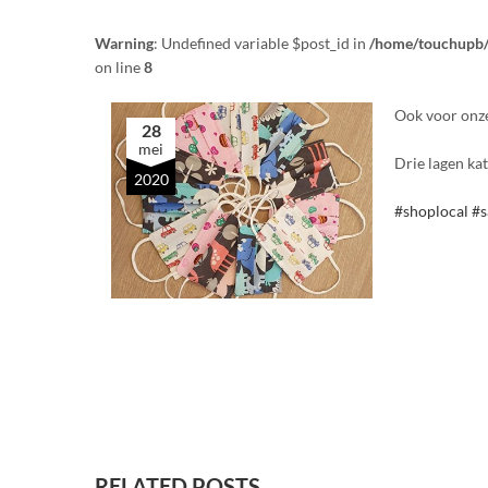
Warning
: Undefined variable $post_id in
/home/touchupb/
on line
8
Ook voor onze
28
mei
Drie lagen kat
2020
#shoplocal
#s
RELATED POSTS