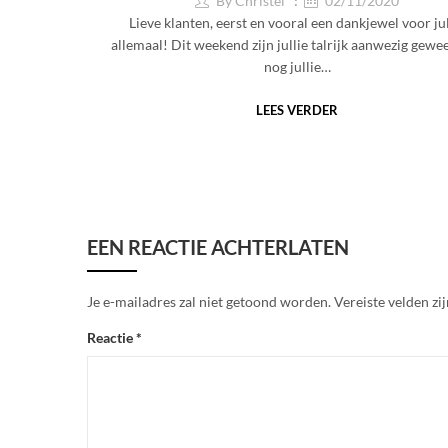
By
Christel
02/11/2020
Lieve klanten, eerst en vooral een dankjewel voor jul
allemaal! Dit weekend zijn jullie talrijk aanwezig gewe
nog jullie…
LEES VERDER
EEN REACTIE ACHTERLATEN
Je e-mailadres zal niet getoond worden.
Vereiste velden z
Reactie
*