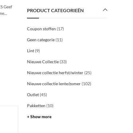
By
Christel
31/10/2020
S Geef
Lieve klantjes, we zullen morgen de winkel ook openen
PRODUCT CATEGORIEËN
ine…
tot 17u. Liefs, x #samentegencorona #shoplocal #St
LEES VERDER
Coupon stoffen
(17)
Geen categorie
(11)
Lint
(9)
Nieuwe Collectie
(33)
Nieuwe collectie herfst/winter
(25)
Nieuwe collectie lente/zomer
(102)
Outlet
(45)
Pakketten
(10)
+ Show more