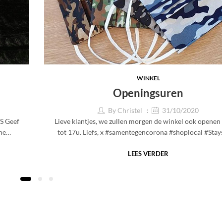
WINKEL
Openingsuren
By
Christel
31/10/2020
S Geef
Lieve klantjes, we zullen morgen de winkel ook openen
ine…
tot 17u. Liefs, x #samentegencorona #shoplocal #St
LEES VERDER