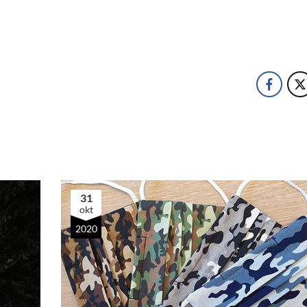
31
okt
2020