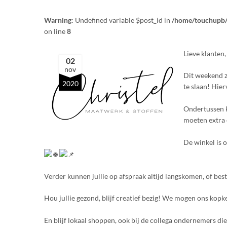
Warning
: Undefined variable $post_id in
/home/touchupb/
on line
8
Lieve klanten,
02
nov
Dit weekend z
2020
te slaan! Hie
Ondertussen k
moeten extra o
De winkel is 
Verder kunnen jullie op afspraak altijd langskomen, of bes
Hou jullie gezond, blijf creatief bezig! We mogen ons kopk
En blijf lokaal shoppen, ook bij de collega ondernemers di