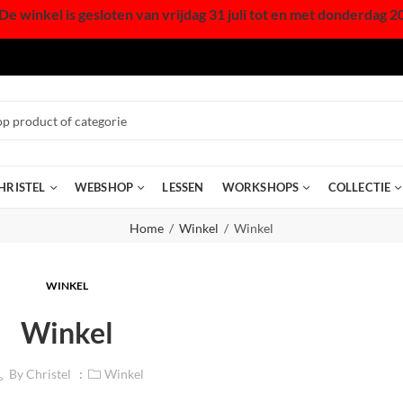
De winkel is gesloten van vrijdag 31 juli tot en met donderdag 2
HRISTEL
WEBSHOP
LESSEN
WORKSHOPS
COLLECTIE
Home
Winkel
Winkel
WINKEL
Winkel
By
Christel
Winkel