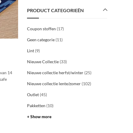
PRODUCT CATEGORIEËN
Coupon stoffen
(17)
Geen categorie
(11)
WINKEL
Lint
(9)
Mondmasker Halloween
Nieuwe Collectie
(33)
By
Christel
28/10/2020
 van 14
Ook aan Halloween hebben we gedacht #samentegen
Nieuwe collectie herfst/winter
(25)
aysafe
#shoplocal #staysafe #mondmaskers #touchup #bug
Nieuwe collectie lente/zomer
(102)
LEES VERDER
Outlet
(45)
Pakketten
(10)
+ Show more