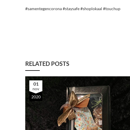
#samentegencorona
#staysafe
#shoplokaal
#touchup
RELATED POSTS
01
nov
2020