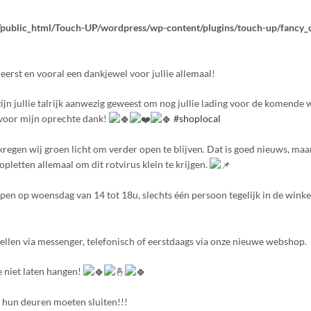
public_html/Touch-UP/wordpress/wp-content/plugins/touch-up/fancy_
 eerst en vooral een dankjewel voor jullie allemaal!
ijn jullie talrijk aanwezig geweest om nog jullie lading voor de komende 
rvoor mijn oprechte dank!
#shoplocal
regen wij groen licht om verder open te blijven. Dat is goed nieuws, maa
pletten allemaal om dit rotvirus klein te krijgen.
open op woensdag van 14 tot 18u, slechts één persoon tegelijk in de winke
tellen via messenger, telefonisch of eerstdaags via onze nieuwe webshop.
e niet laten hangen!
e hun deuren moeten sluiten!!!