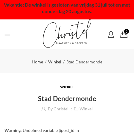
Vakantie: De winkel is gesloten van vrijdag 31 juli tot en met
donderdag 20 augustus.
0
Home
Winkel
Stad Dendermonde
WINKEL
Stad Dendermonde
By
Christel
Winkel
Warning
: Undefined variable $post_id in