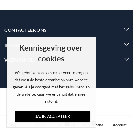
CONTACTEER ONS
INFORMATIE
Kennisgeving over
cookies
WEBWINKEL
We gebruiken cookies om ervoor te zorgen
dat we u de beste ervaring op onze website
geven. Als je doorgaat met het gebruiken van
de website, gaan we er vanuit dat ermee
instemt.
JA, IK ACCEPTEER
0
0
Shop
Sidebar
Verlanglijst
Winkelmand
Account