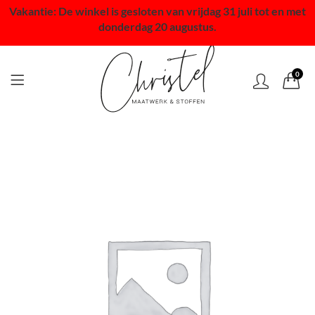
Vakantie: De winkel is gesloten van vrijdag 31 juli tot en met
donderdag 20 augustus.
0