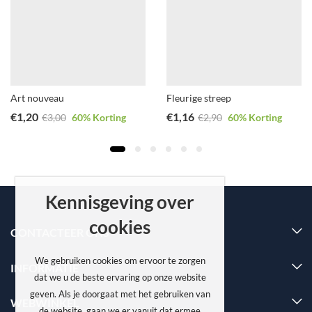
Art nouveau
Fleurige streep
€
1,20
€
1,16
€
3,00
60
% Korting
€
2,90
60
% Korting
Kennisgeving over
cookies
CONTACTEER ONS
We gebruiken cookies om ervoor te zorgen
INFORMATIE
dat we u de beste ervaring op onze website
geven. Als je doorgaat met het gebruiken van
WEBWINKEL
de website, gaan we er vanuit dat ermee