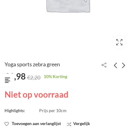
Yoga sports zebra green
€
1,98
10
% Korting
€
2,20
Gewassen
Yoga fabrics beige
linnen/katoen
€
1,54
€
1,90
Niet op voorraad
Candelight
€
1,71
€
1,90
Highlights:
Prijs per 10cm
Toevoegen aan verlanglijst
Vergelijk