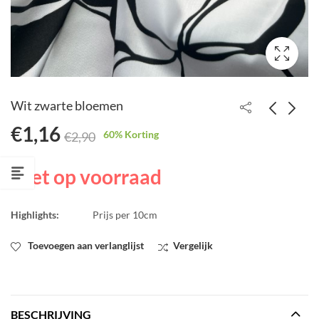
Wit zwarte bloemen
€
1,16
60
% Korting
€
2,90
Gestreept linnen
Linnen met brede
streep
€
1,28
€
3,20
Niet op voorraad
€
1,28
€
3,20
Highlights:
Prijs per 10cm
Toevoegen aan verlanglijst
Vergelijk
BESCHRIJVING