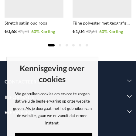
Stretch satijn oud roos
Fijne polyester met geografische print
€
0,68
€
1,04
€
1,70
60
% Korting
€
2,60
60
% Korting
Kennisgeving over
cookies
CONTACTEER ONS
We gebruiken cookies om ervoor te zorgen
INFORMATIE
dat we u de beste ervaring op onze website
geven. Als je doorgaat met het gebruiken van
WEBWINKEL
de website, gaan we er vanuit dat ermee
instemt.