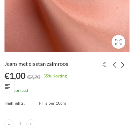
Jeans met elastan zalmroos
€
1,00
55
% Korting
€
2,20
Stretch katoen hoog
Spring
blauw
€
1,48
Op voorraad
€
2,95
€
0,75
Highlights:
Prijs per 10cm
Jeans met elastan zalmroos quantity