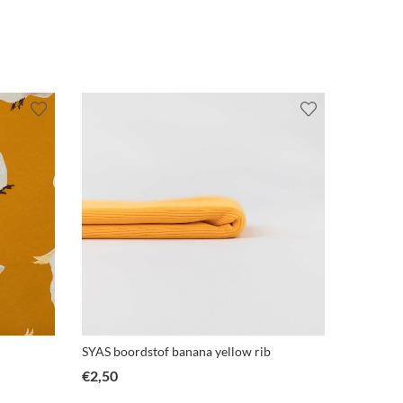
SYAS boordstof banana yellow rib
SYAS-cit
€
2,50
€
2,30