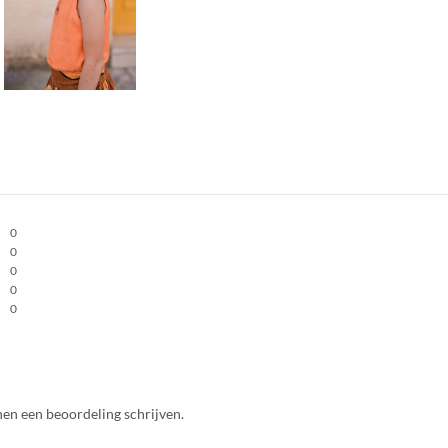
0
0
0
0
0
nen een beoordeling schrijven.