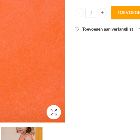
TOEVOEG
SYAS spons koraal roos 2m breed
Toevoegen aan verlanglijst