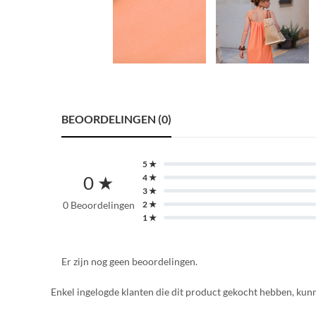
BEOORDELINGEN (0)
5 ★
0 ★
4 ★
3 ★
0 Beoordelingen
2 ★
1 ★
Er zijn nog geen beoordelingen.
Enkel ingelogde klanten die dit product gekocht hebben, kun