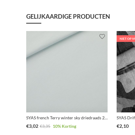
GELIJKAARDIGE PRODUCTEN
NIET OP 
SYAS french Terry winter sky driedraads 210cm breed
SYAS Drif
€
3,02
€
2,10
€
3,35
10
% Korting