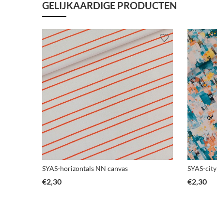
GELIJKAARDIGE PRODUCTEN
erry
SYAS-horizontals NN canvas
SYAS-city
€
2,30
€
2,30