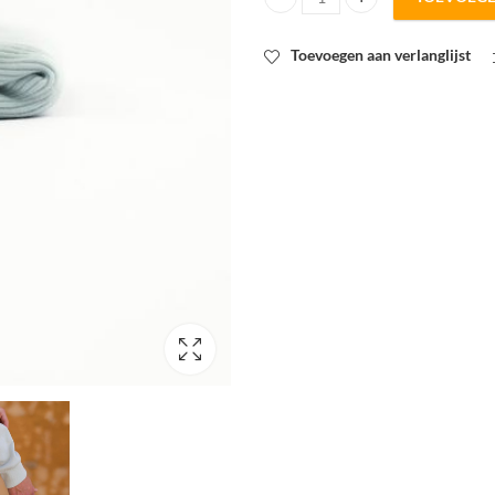
SYAS boordstof winter sky rib qu
Toevoegen aan verlanglijst