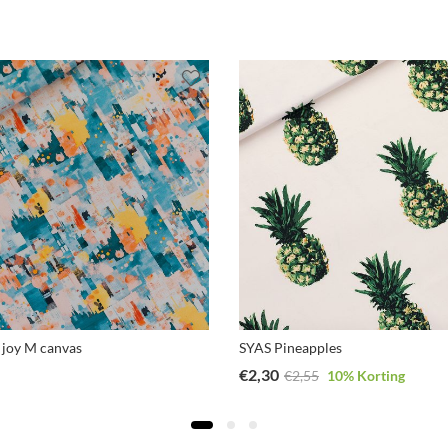
 joy M canvas
SYAS Pineapples
€
2,30
€
2,55
10
% Korting