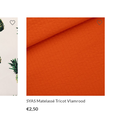
SYAS Matelassé Tricot Vlamrood
SYAS boo
€
2,50
€
2,25