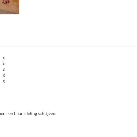
0
0
0
0
0
nen een beoordeling schrijven.