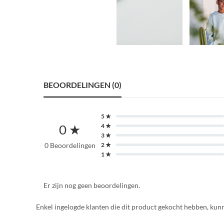
BEOORDELINGEN (0)
5 ★
0 ★
4 ★
3 ★
0 Beoordelingen
2 ★
1 ★
Er zijn nog geen beoordelingen.
Enkel ingelogde klanten die dit product gekocht hebben, kun