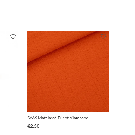
SYAS Matelassé Tricot Vlamrood
€
2,50
€
3,15