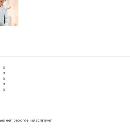
0
0
0
0
0
nen een beoordeling schrijven.