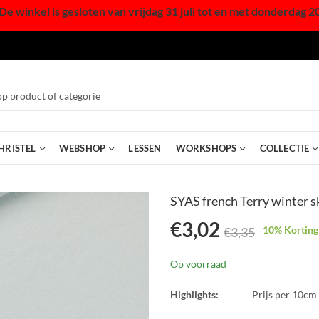
De winkel is gesloten van vrijdag 31 juli tot en met donderdag 2
HRISTEL
WEBSHOP
LESSEN
WORKSHOPS
COLLECTIE
SYAS french Terry winter 
€
3,02
10
% Korting
€
3,35
Op voorraad
Highlights:
Prijs per 10cm