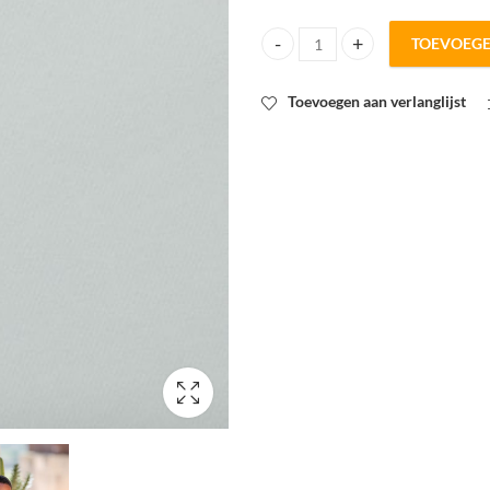
TOEVOEG
SYAS french Terry winter sky dri
Toevoegen aan verlanglijst