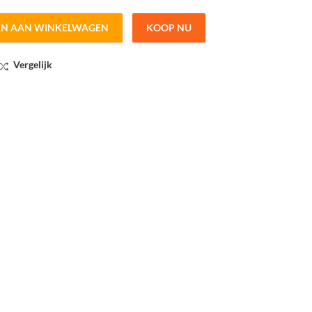
EN AAN WINKELWAGEN
KOOP NU
edraads 210cm breed quantity
Vergelijk