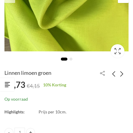
Linnen limoen groen
€
3,73
10
% Korting
€
4,15
SYAS Lagoon Blue
Lente schilderij
french terry 3-draads
€
3,20
Op voorraad
/216cm breed!
€
3,20
€
3,55
Highlights:
Prijs per 10cm.