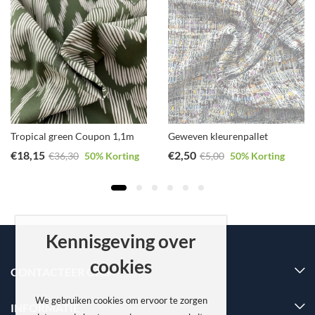
Tropical green Coupon 1,1m
Geweven kleurenpallet
€
18,15
€
2,50
€
36,30
50
% Korting
€
5,00
50
% Korting
Kennisgeving over
cookies
CONTACTEER ONS
We gebruiken cookies om ervoor te zorgen
INFORMATIE