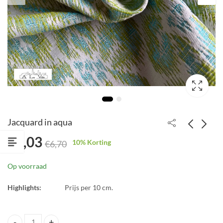
Jacquard in aqua
€
6,03
10
% Korting
€
6,70
Jacquard in groene en
Tencel in blauw met
blauwe tinten
goud detail
Op voorraad
€
6,50
€
1,63
€
3,25
Highlights:
Prijs per 10 cm.