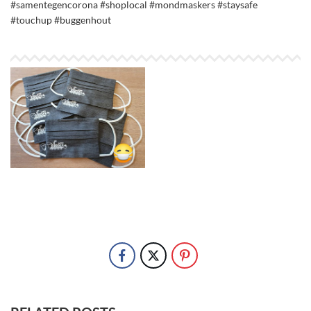
#samentegencorona
#shoplocal
#mondmaskers
#staysafe
#touchup
#buggenhout