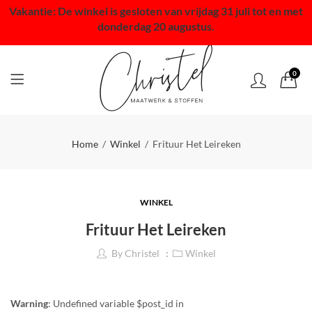
Vakantie: De winkel is gesloten van vrijdag 31 juli tot en met
donderdag 20 augustus.
0
Home
Winkel
Frituur Het Leireken
WINKEL
Frituur Het Leireken
By
Christel
Winkel
Warning
: Undefined variable $post_id in