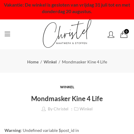
Vakantie: De winkel is gesloten van vrijdag 31 juli tot en met
donderdag 20 augustus.
0
Home
Winkel
Mondmasker Kine 4 Life
WINKEL
Mondmasker Kine 4 Life
By
Christel
Winkel
Warning
: Undefined variable $post_id in