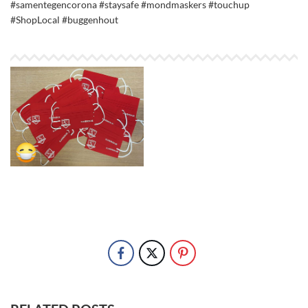
#samentegencorona
#staysafe
#mondmaskers
#touchup
#ShopLocal
#buggenhout