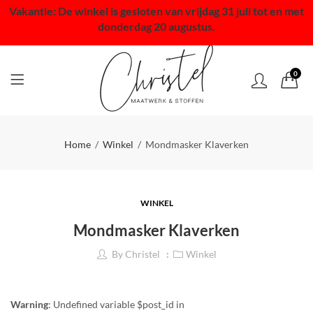
Vakantie: De winkel is gesloten van vrijdag 31 juli tot en met
donderdag 20 augustus.
0
Home
Winkel
Mondmasker Klaverken
WINKEL
Mondmasker Klaverken
By
Christel
Winkel
Warning
: Undefined variable $post_id in