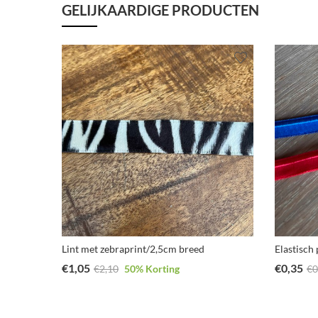
GELIJKAARDIGE PRODUCTEN
Lint met zebraprint/2,5cm breed
Elastisch
€
1,05
€
0,35
€
2,10
50
% Korting
€
0