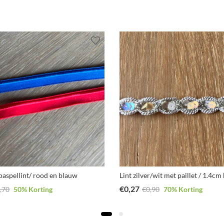
 paspellint/ rood en blauw
Lint zilver/wit met paillet / 1.4cm
€
0,27
,70
50
% Korting
€
0,90
70
% Korting