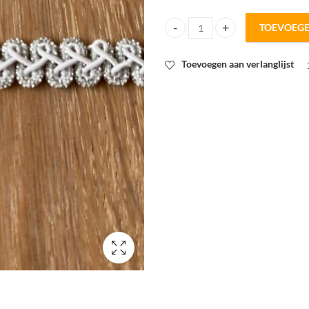
TOEVOEG
Lint zilver/wit/1.2cm breed quant
Toevoegen aan verlanglijst