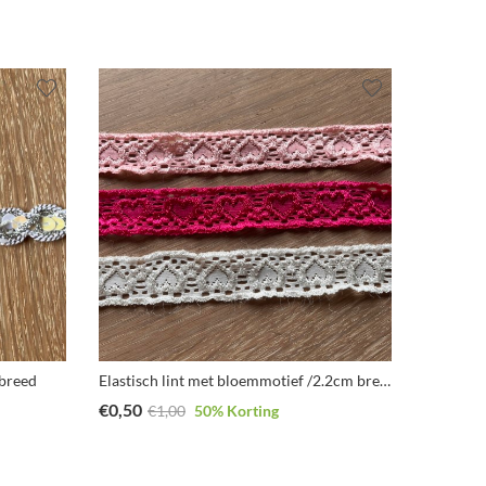
 breed
Elastisch lint met bloemmotief /2.2cm breed/ in wit, roos en fuschia
Vosjeslin
€
0,50
€
0,95
€
1,00
50
% Korting
€