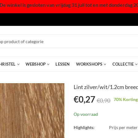
De winkel is gesloten van vrijdag 31 juli tot en met donderdag 2
HRISTEL
WEBSHOP
LESSEN
WORKSHOPS
COLLECTIE
Lint zilver/wit/1.2cm bree
€
0,27
70
% Korting
€
0,90
Op voorraad
Highlights:
Prijs per meter