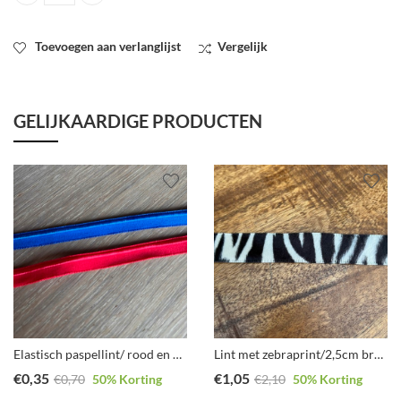
Toevoegen aan verlanglijst
Vergelijk
GELIJKAARDIGE PRODUCTEN
Elastisch paspellint/ rood en blauw
Lint met zebraprint/2,5cm breed
€
0,35
€
1,05
€
0,70
50
% Korting
€
2,10
50
% Korting