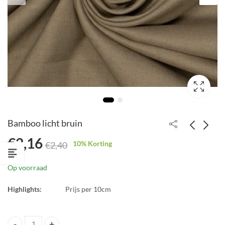
Bamboo licht bruin
€
2,16
10
% Korting
€
2,40
Bamboo ecru
Bamboo bruin
€
2,16
€
2,16
Op voorraad
€
2,40
€
2,40
Highlights:
Prijs per 10cm