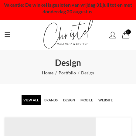
Vakantie: De winkel is gesloten van vrijdag 31 juli tot en met
donderdag 20 augustus.
0
Design
Home
Portfolio
Design
VIEW ALL
BRANDS
DESIGN
MOBILE
WEBSITE