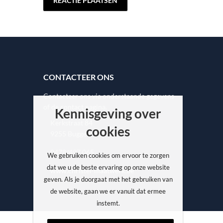
CONTACTEER ONS
Contacteer ons via onderstaande gegevens
of de contact pagina.
Kennisgeving over
Kerkstraat 84
cookies
9255 Buggenhout
0478/497.065
We gebruiken cookies om ervoor te zorgen
dat we u de beste ervaring op onze website
www.christel-maatwerk.be
geven. Als je doorgaat met het gebruiken van
de website, gaan we er vanuit dat ermee
instemt.