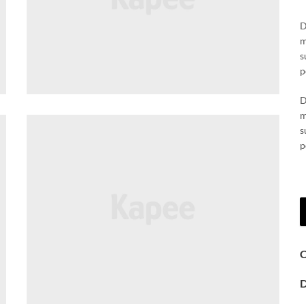
D
m
s
p
D
m
s
p
C
D