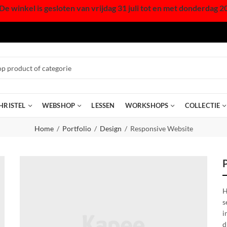
De winkel is gesloten van vrijdag 31 juli tot en met donderdag 2
HRISTEL
WEBSHOP
LESSEN
WORKSHOPS
COLLECTIE
Home
Portfolio
Design
Responsive Website
H
s
i
d