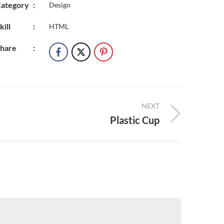
ategory
:
Design
kill
:
HTML
hare
:
NEXT
Plastic Cup