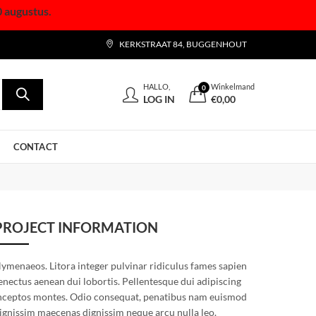
0 augustus.
KERKSTRAAT 84, BUGGENHOUT
HALLO,
Winkelmand
0
LOG IN
€
0,00
CONTACT
PROJECT INFORMATION
ymenaeos. Litora integer pulvinar ridiculus fames sapien
enectus aenean dui lobortis. Pellentesque dui adipiscing
nceptos montes. Odio consequat, penatibus nam euismod
ignissim maecenas dignissim neque arcu nulla leo.