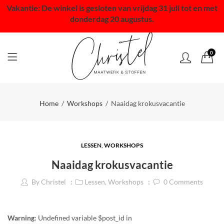
Vakantie: De winkel is gesloten van vrijdag 31 juli tot en met
donderdag 20 augustus.
0
Home
Workshops
Naaidag krokusvacantie
LESSEN
,
WORKSHOPS
Naaidag krokusvacantie
By
Christel
Lessen
,
Workshops
0
Comments
Warning
: Undefined variable $post_id in