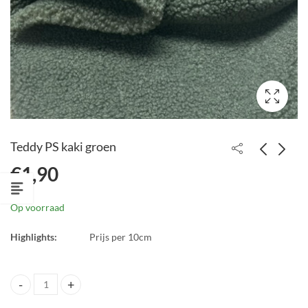
Teddy PS kaki groen
€
1,90
Teddy PS oud roze
Teddy PS Blauwgrijs
€
1,90
€
1,90
Op voorraad
Highlights:
Prijs per 10cm
Teddy PS kaki groen quantity