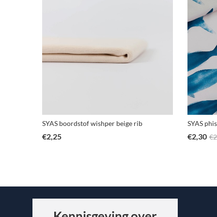
erry
SYAS boordstof wishper beige rib
SYAS phis
€
2,25
€
2,30
€
2
Kennisgeving over