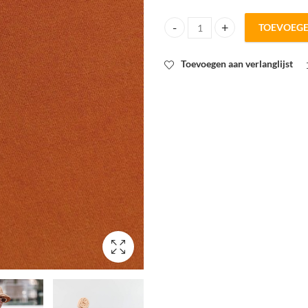
TOEVOEG
SYAS autumn maple orange spons
Toevoegen aan verlanglijst