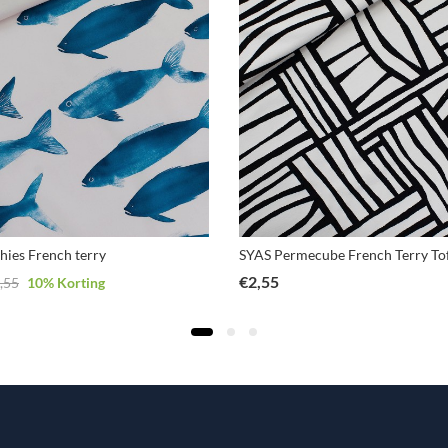
hies French terry
SYAS Permecube French Terry Tof
€
2,55
,55
10
% Korting