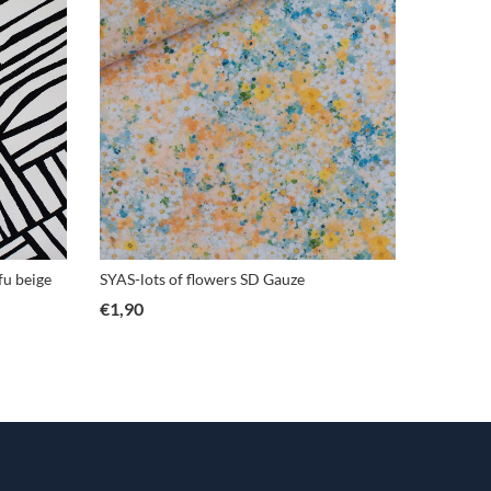
u beige
SYAS-lots of flowers SD Gauze
SYAS Mat
€
1,90
€
2,50