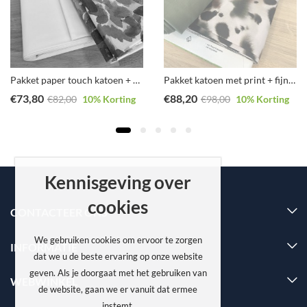
Pakket paper touch katoen + katoen met print
Pakket katoen met print + fijne tricot in donker groen
€
73,80
€
88,20
€
82,00
10
% Korting
€
98,00
10
% Korting
Kennisgeving over
cookies
CONTACTEER ONS
We gebruiken cookies om ervoor te zorgen
INFORMATIE
dat we u de beste ervaring op onze website
geven. Als je doorgaat met het gebruiken van
WEBWINKEL
de website, gaan we er vanuit dat ermee
instemt.