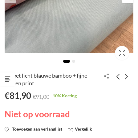
Pakket licht blauwe bamboo + fijne
katoen print
€
81,90
Pakket kaki/bruin
Pakket yoga wit + tetra
10
% Korting
€
91,00
bamboo + katoen print
bordeaux
€
81,68
€
45,00
€
90,75
€
50,00
Niet op voorraad
Toevoegen aan verlanglijst
Vergelijk