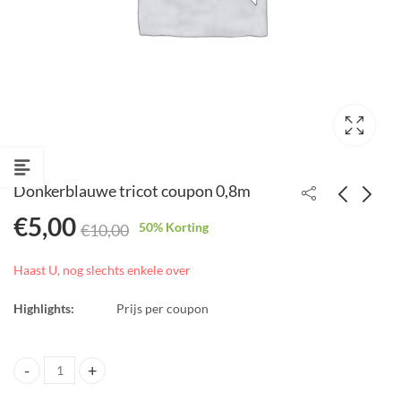
Donkerblauwe tricot coupon 0,8m
€
5,00
50
% Korting
€
10,00
Uiltjeslint/1,5cm breed
Paarse bloemen
coupon 1m
€
0,95
Haast U, nog slechts enkele over
€
1,90
€
5,50
€
19,00
Highlights:
Prijs per coupon
Donkerblauwe tricot coupon 0,8m quantity