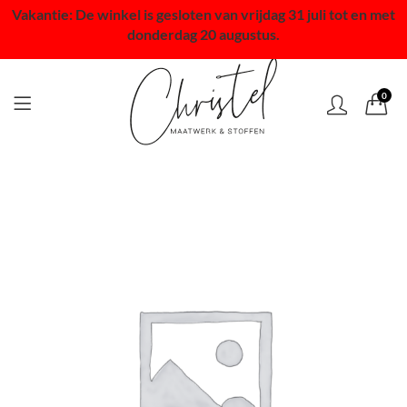
Vakantie: De winkel is gesloten van vrijdag 31 juli tot en met
donderdag 20 augustus.
0