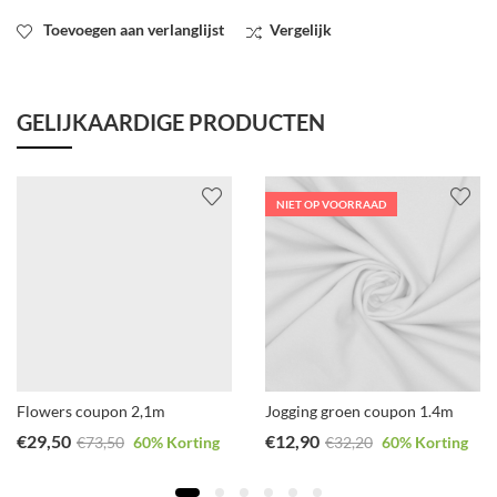
Toevoegen aan verlanglijst
Vergelijk
GELIJKAARDIGE PRODUCTEN
NIET OP VOORRAAD
Flowers coupon 2,1m
Jogging groen coupon 1.4m
€
29,50
€
12,90
€
73,50
60
% Korting
€
32,20
60
% Korting