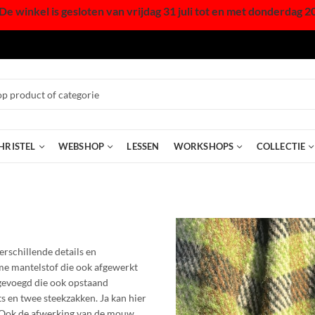
De winkel is gesloten van vrijdag 31 juli tot en met donderdag 2
HRISTEL
WEBSHOP
LESSEN
WORKSHOPS
COLLECTIE
schillende details en
me mantelstof die ook afgewerkt
gevoegd die ook opstaand
 en twee steekzakken. Ja kan hier
r. Ook de afwerking van de mouw