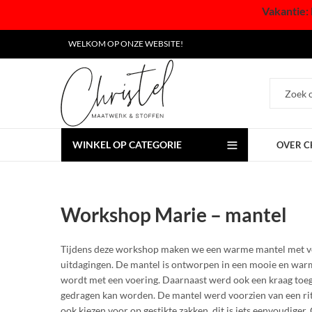
Vakantie: 
WELKOM OP ONZE WEBSITE!
WINKEL OP CATEGORIE
OVER C
Workshop Marie – mantel
Tijdens deze workshop maken we een warme mantel met ver
uitdagingen. De mantel is ontworpen in een mooie en war
wordt met een voering. Daarnaast werd ook een kraag toe
gedragen kan worden. De mantel werd voorzien van een rits
ook kiezen voor op gestikte zakken, dit is iets eenvoudige