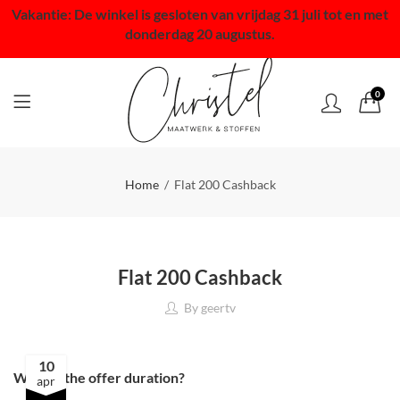
Vakantie: De winkel is gesloten van vrijdag 31 juli tot en met
donderdag 20 augustus.
0
Home
Flat 200 Cashback
Flat 200 Cashback
By
geertv
10
What is the offer duration?
apr