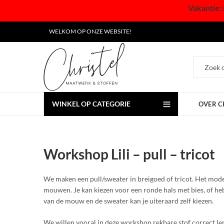
Vakantie: 
WELKOM OP ONZE WEBSITE!
WINKEL OP CATEGORIE
OVER C
Workshop Lili – pull – tricot
We maken een pull/sweater in breigoed of tricot. Het mod
mouwen. Je kan kiezen voor een ronde hals met bies, of heb 
van de mouw en de sweater kan je uiteraard zelf kiezen.
We willen vooral in deze workshop rekbare stof correct le